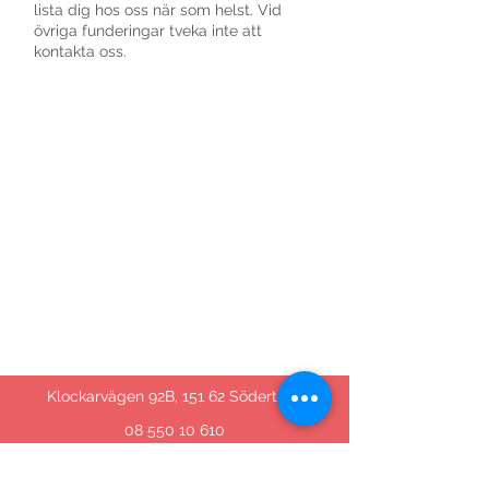
lista dig hos oss när som helst. Vid
övriga funderingar tveka inte att
kontakta oss.
Klockarvägen 92B, 151 62 Södertälje
08 550 10 610
info@staframsvc.se