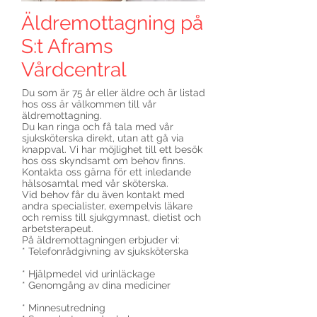
Äldremottagning på
S:t Aframs
Vårdcentral
Du som är 75 år eller äldre och är listad
hos oss är välkommen till vår
äldremottagning.
Du kan ringa och få tala med vår
sjuksköterska direkt, utan att gå via
knappval. Vi har möjlighet till ett besök
hos oss skyndsamt om behov finns.
Kontakta oss gärna för ett inledande
hälsosamtal med vår sköterska.
Vid behov får du även kontakt med
andra specialister, exempelvis läkare
och remiss till sjukgymnast, dietist och
arbetsterapeut.
På äldremottagningen erbjuder vi:
* Telefonrådgivning av sjuksköterska
* Hjälpmedel vid urinläckage
* Genomgång av dina mediciner
* Minnesutredning