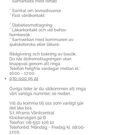
* Samarbete med rehab
* Samtal om levnadsvanor
* Fast vårdkontakt
* Diabetesmottagning
* Läkarkontakt och vid behov
hembesök
* Samverkan med kommunen av
sjuksköterska eller läkare.
Rådgivning och bokning av besök:
Du når äldremottagningen utan
knappval genom att ringa:
Telefon helgfria vardagar mellan kl.:
16:00 - 17:00:
070-000 95 22
Övriga tider är du välkommen att ringa
vårt vanliga nummer, se nedan.
Vill du komma till oss som vanligt går
det lika bra.
S:t Aframs Vårdcentral
Klockarvägen 92 B
Telefon: 08-550 106 10
Telefontid: Måndag - Fredag kl. 08.00-
17.00.