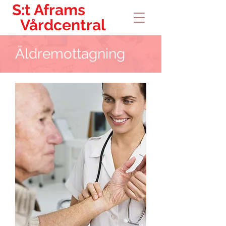
S:t Aframs
Vårdcentral
Äldremottagning